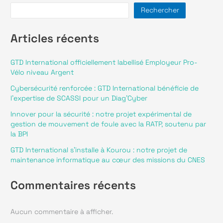
Rechercher
Défense
Toutes nos réalisations
Articles récents
Services publics
Keep in touch
Spatial
GTD International officiellement labellisé Employeur Pro-
Vélo niveau Argent
Nos actualités
Transport
Cybersécurité renforcée : GTD International bénéficie de
Rejoignez-nous
l’expertise de SCASSI pour un Diag’Cyber
Innover pour la sécurité : notre projet expérimental de
Contact
gestion de mouvement de foule avec la RATP, soutenu par
la BPI
GTD International s’installe à Kourou : notre projet de
Politique de confidentialité
Mentions légales
maintenance informatique au cœur des missions du CNES
Commentaires récents
Aucun commentaire à afficher.