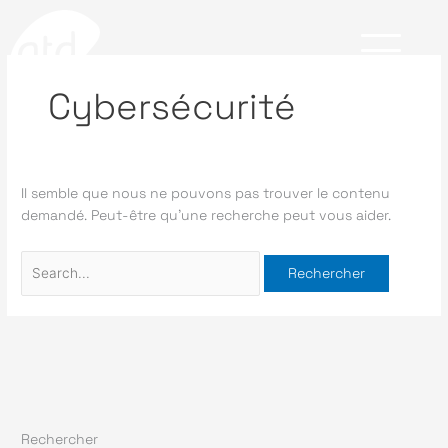
Aller
Rechercher :
au
contenu
Cybersécurité
X
A propos
Expertises
Il semble que nous ne pouvons pas trouver le contenu
demandé. Peut-être qu’une recherche peut vous aider.
Qui sommes-nous ?
IT
L’équipe
Développement logiciel
Pourquoi nous choisir ?
Cybersécurité
Recherche &
Développement
Secteurs
Nos réalisations
Rechercher