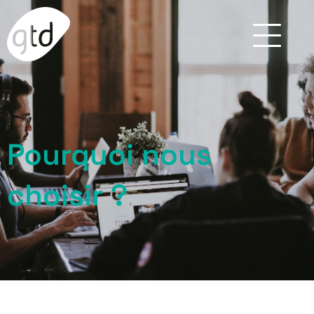
Aller
au
contenu
X
A propos
Expertises
Pourquoi nous
Qui sommes-nous ?
IT
choisir ?
L’équipe
Développement logiciel
Pourquoi nous choisir ?
Cybersécurité
Recherche &
Développement
Secteurs
Nos réalisations