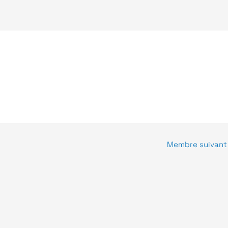
Recherche &
Transport
Développement
e de confidentialité
Mentions légales
Membre suivan