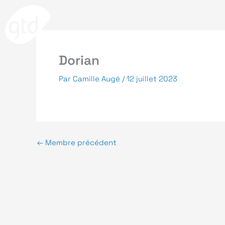
Aller
au
contenu
Dorian
Par
Camille Augé
/
12 juillet 2023
Politiqu
←
Membre précédent