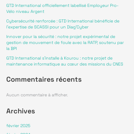
GTD International officiellement labellisé Employeur Pro-
Vélo niveau Argent
Défense
Toutes nos réalisations
Cybersécurité renforcée : GTD International bénéficie de
Services publics
Keep in touch
l’expertise de SCASSI pour un Diag’Cyber
Innover pour la sécurité : notre projet expérimental de
Spatial
gestion de mouvement de foule avec la RATP, soutenu par
Nos actualités
la BPI
Transport
Rejoignez-nous
GTD International s’installe à Kourou : notre projet de
maintenance informatique au cœur des missions du CNES
Contact
Commentaires récents
Politique de confidentialité
Mentions légales
Aucun commentaire à afficher.
Archives
février 2025