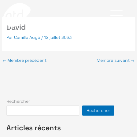
Aller
au
contenu
David
Par
Camille Augé
/
12 juillet 2023
X
A propos
Expertises
←
Membre précédent
Membre suivant
→
Qui sommes-nous ?
IT
L’équipe
Développement logiciel
Pourquoi nous choisir ?
Cybersécurité
Rechercher
Rechercher
Recherche &
Développement
Articles récents
Secteurs
Nos réalisations