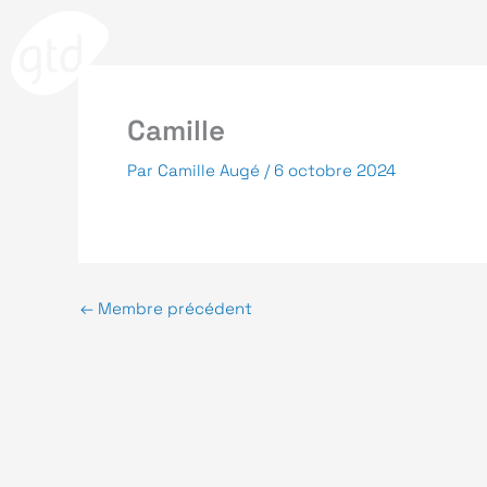
Aller
au
contenu
Camille
Par
Camille Augé
/
6 octobre 2024
Politiqu
←
Membre précédent