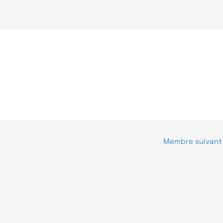
Recherche &
Transport
Développement
e de confidentialité
Mentions légales
Membre suivan