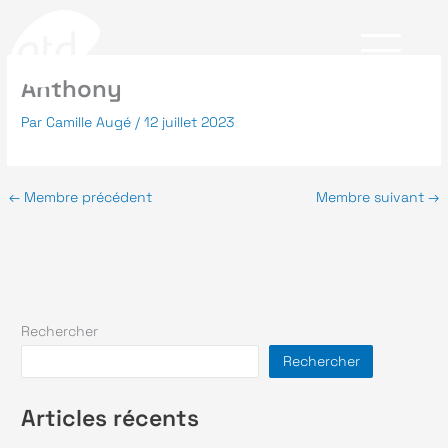
Aller
au
contenu
Anthony
Par
Camille Augé
/
12 juillet 2023
X
A propos
Expertises
←
Membre précédent
Membre suivant
→
Qui sommes-nous ?
IT
L’équipe
Développement logiciel
Pourquoi nous choisir ?
Cybersécurité
Rechercher
Rechercher
Recherche &
Développement
Articles récents
Secteurs
Nos réalisations