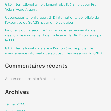
GTD International officiellement labellisé Employeur Pro-
Vélo niveau Argent
Défense
Toutes nos réalisations
Cybersécurité renforcée : GTD International bénéficie de
Services publics
Keep in touch
l’expertise de SCASSI pour un Diag’Cyber
Innover pour la sécurité : notre projet expérimental de
Spatial
gestion de mouvement de foule avec la RATP, soutenu par
Nos actualités
la BPI
Transport
Rejoignez-nous
GTD International s’installe à Kourou : notre projet de
maintenance informatique au cœur des missions du CNES
Contact
Commentaires récents
Politique de confidentialité
Mentions légales
Aucun commentaire à afficher.
Archives
février 2025